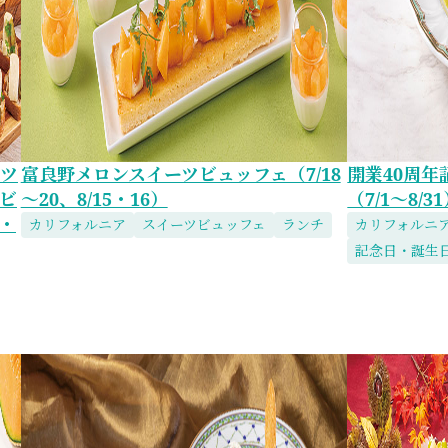
ーツ
富良野メロンスイーツビュッフェ（7/18
開業40周
ビ
～20、8/15・16）
（7/1～8/3
金・
カリフォルニア
スイーツビュッフェ
ランチ
カリフォルニ
記念日・誕生