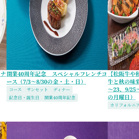
ィナ
開業40周年記念 スペシャルフレンチコ
【松阪牛や
ース（7/3～8/30の金・土・日）
牛と秋の味覚
～23、9/2
コース
サンセット
ディナー
の月曜日）
記念日・誕生日
開業40周年記念
カリフォルニ