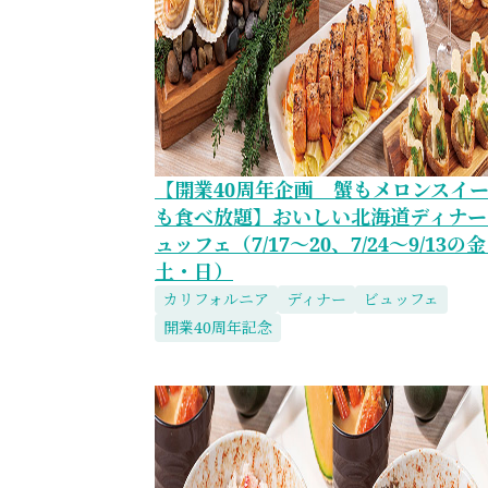
【開業40周年企画 蟹もメロンスイ
も食べ放題】おいしい北海道ディナー
ュッフェ（7/17～20、7/24～9/13の
土・日）
カリフォルニア
ディナー
ビュッフェ
開業40周年記念