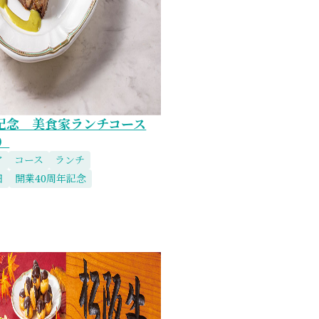
年記念 美食家ランチコース
1）
ア
コース
ランチ
日
開業40周年記念