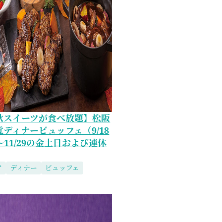
秋スイーツが食べ放題】松阪
ディナービュッフェ（9/18
5～11/29の金土日および連休
ア
ディナー
ビュッフェ