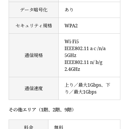
データ暗号化
あり
セキュリティ規格
WPA2
Wi-Fi5
IEEE802.11 aｃ/n/a
通信規格
5GHz
IEEE802.11 n/ b/g
2.4GHz
上り／最大1Gbps、下
通信速度
り／最大1Gbps
その他エリア（1階、2階、9階）
料金
無料