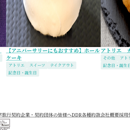
）
【アニバーサリーにもおすすめ】ホール
アトリエ 
ケーキ
その他
アト
アトリエ
スイーツ
テイクアウト
記念日・誕生
記念日・誕生日
学旅行
契約企業・契約団体の皆様へ
DDR
各種約款
会社概要
採用