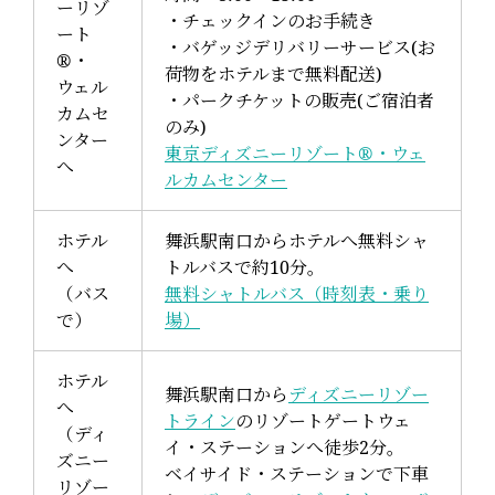
ーリゾ
・チェックインのお手続き
ート
・バゲッジデリバリーサービス(お
®・
荷物をホテルまで無料配送)
ウェル
・パークチケットの販売(ご宿泊者
カムセ
のみ)
ンター
東京ディズニーリゾート®・ウェ
へ
ルカムセンター
ホテル
舞浜駅南口からホテルへ無料シャ
へ
トルバスで約10分。
（バス
無料シャトルバス（時刻表・乗り
で）
場）
ホテル
舞浜駅南口から
ディズニーリゾー
へ
トライン
のリゾートゲートウェ
（ディ
イ・ステーションへ徒歩2分。
ズニー
ベイサイド・ステーションで下車
リゾー