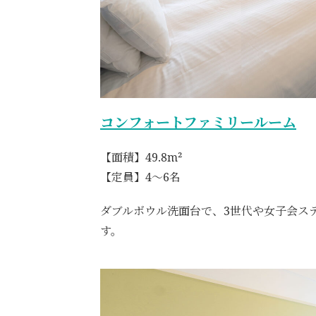
コンフォートファミリールーム
【面積】49.8m²
【定員】4～6名
ダブルボウル洗面台で、3世代や女子会ス
す。