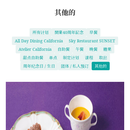
其他的
所有计划
開業40周年記念
早餐
All Day Dining California
Sky Restaurant SUNSET
Atelier California
自助餐
午餐
晚餐
糖果
甜点自助餐
单点
制定计划
课程
取出
周年纪念日 / 生日
团体 / 私人预订
其他的