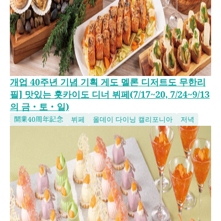
개업 40주년 기념 기획 게도 멜론 디저트도 무한리
필] 맛있는 홋카이도 디너 뷔페(7/17~20, 7/24~9/13
의 금・토・일)
開業40周年記念
뷔페
올데이 다이닝 캘리포니아
저녁