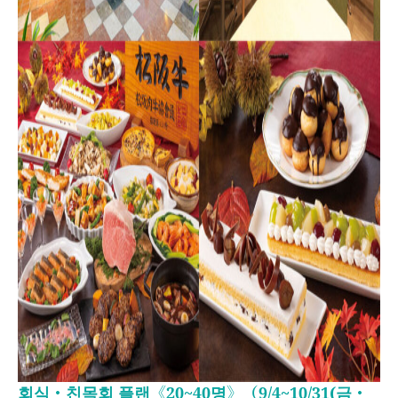
회식・친목회 플랜《20~40명》（9/4~10/31(금・