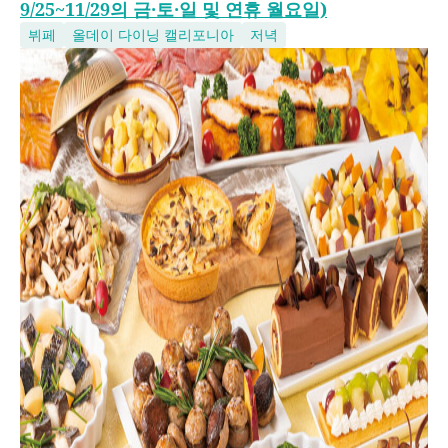
9/25~11/29의 금·토·일 및 연휴 월요일)
뷔페
올데이 다이닝 캘리포니아
저녁