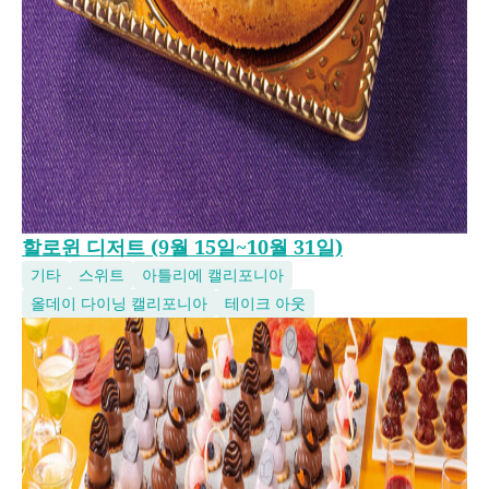
할로윈 디저트 (9월 15일~10월 31일)
기타
스위트
아틀리에 캘리포니아
올데이 다이닝 캘리포니아
테이크 아웃