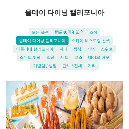
올데이 다이닝 캘리포니아
모든 플랜
開業40周年記念
조식
올데이 다이닝 캘리포니아
스카이 레스토랑 선셋
아틀리에 캘리포니아
뷔페
점심
저녁
스위트
스위트 뷔페
일품
세트
코스
테이크 아웃
기념일 / 생일
단체 / 전세
기타