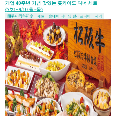
개업 40주년 기념 맛있는 홋카이도 디너 세트
(7/21~9/10 월~목)
開業40周年記念
세트
올데이 다이닝 캘리포니아
저녁