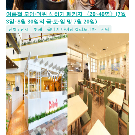
여름철 모임·더위 식히기 패키지 《20~40명》(7월
3일~8월 30일의 금·토·일 및 7월 20일)
단체 / 전세
뷔페
올데이 다이닝 캘리포니아
저녁