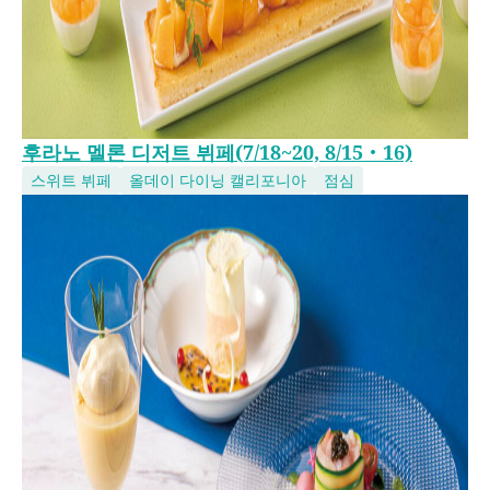
후라노 멜론 디저트 뷔페(7/18~20, 8/15・16)
스위트 뷔페
올데이 다이닝 캘리포니아
점심