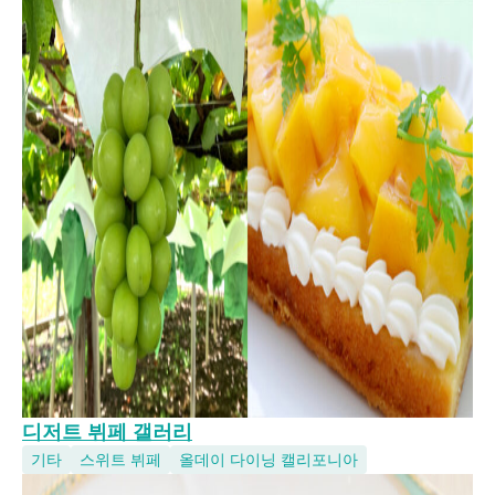
디저트 뷔페 갤러리
기타
스위트 뷔페
올데이 다이닝 캘리포니아