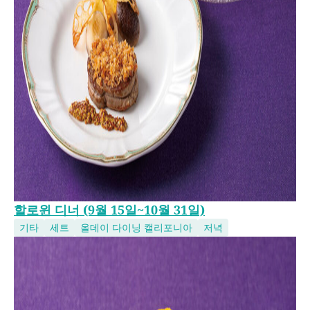
할로윈 디너 (9월 15일~10월 31일)
기타
세트
올데이 다이닝 캘리포니아
저녁