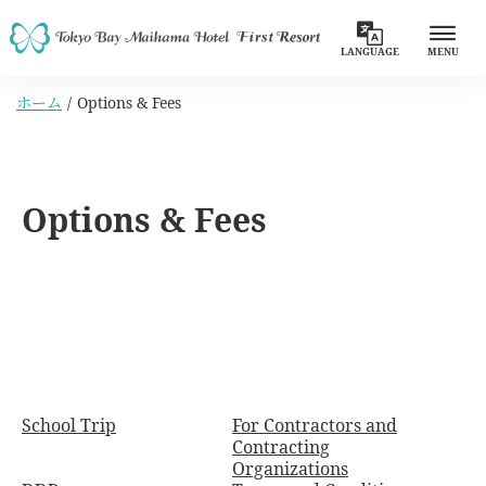
LANGUAGE
MENU
ホーム
Options & Fees
Options & Fees
School Trip
For Contractors and
Contracting
Organizations