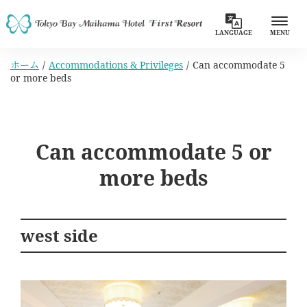
LANGUAGE
MENU
ホーム
Accommodations & Privileges
Can accommodate 5
or more beds
Can accommodate 5 or
more beds
west side