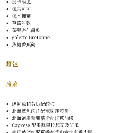
馬卡龍瓜
楓葉可可
楓木楓葉
草莓餅乾
茶與杏仁餅乾
galette Bretonne
焦糖香蕉磅
麵包
冷菜
醃魷魚和黃瓜配酸梅
北海章魚肉片配辣味莎莎醬
北海道馬鈴薯慕斯配洋蔥油條
Caprese 配馬蘇里拉起司及紅瓜
凍糕玻璃杯配夏季蔬菜和意大利熏火腿