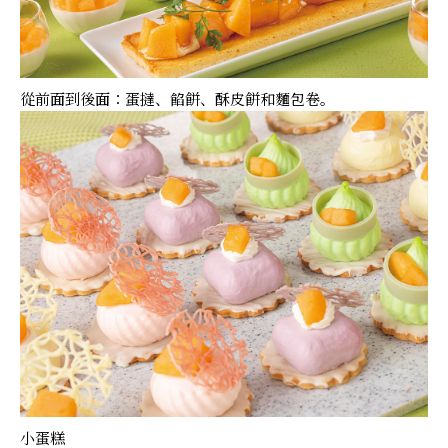
從前面到後面：蛋撻、餡餅、酥皮餅和麵包卷。
小蛋糕