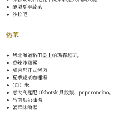
醃製夏季蔬菜
沙拉吧
热菜
烤北海道稻田塗上帕瑪森起司。
香辣炸雞翼
成吉思汗式烤肉
夏季蔬菜咖哩湯
(白）米
意大利麵配 Okhotsk 貝殼類、peperoncino。
冷南瓜奶油湯
蟹茸味噌湯