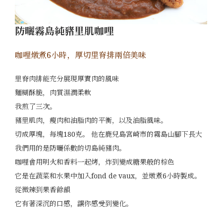
防曬霧島純豬里肌咖哩
咖哩燉煮6小時，厚切里脊排兩倍美味
里脊肉排能充分展現厚實肉的風味
麵糊酥脆，肉質濕潤柔軟
我煎了三次。
豬里肌肉，瘦肉和油脂肉的平衡，以及油脂風味。
切成厚塊，每塊180克。 他在鹿兒島宮崎市的霧島山腳下長大
我們用的是防曬係數的切島純豬肉。
咖哩會用明火和香料一起烤，炸到變成糖果般的棕色
它是在蔬菜和水果中加入fond de vaux，並燉煮6小時製成。
從微辣到果香餘韻
它有著深沉的口感，讓你感受到變化。