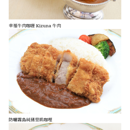
幸福牛肉咖喱 Kizuna 牛肉
防曬霧島純豬里肌咖哩