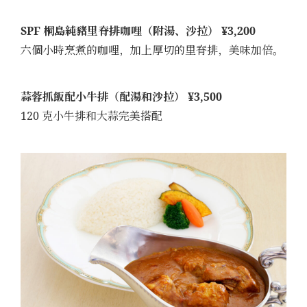
SPF 桐島純豬里脊排咖哩（附湯、沙拉） ¥3,200
六個小時烹煮的咖哩，加上厚切的里脊排，美味加倍。
蒜蓉抓飯配小牛排（配湯和沙拉） ¥3,500
120 克小牛排和大蒜完美搭配