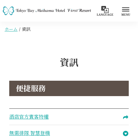
LANGUAGE
MENU
ホーム
資訊
資訊
便捷服務
酒店官方賓客特權
無需排隊 智慧登機