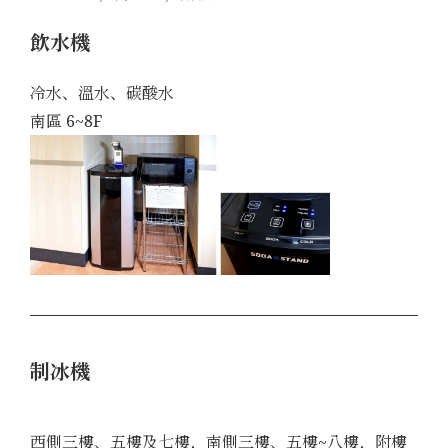
飲水機
冷水、溫水、碳酸水
南區 6~8F
制冰機
西側三樓、五樓及七樓，南側三樓、五樓~八樓，附樓