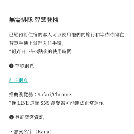
無需排隊 智慧登機
已經預訂住宿的客人可以使用他們的旅行和等待時間在
智慧手機上辦理入住手續。
*報到日下午3點後的使用時間
➊ 存取網頁
前往網頁
推薦瀏覽器：Safari/Chrome
*像 LINE 這類 SNS 瀏覽器可能無法正常運作。
➋ 登記賓客資訊
・嘉賓名字（Kana）