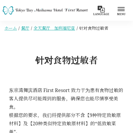
LANGUAGE
MENU
ホーム
餐厅
全天餐厅 加利福尼亚
针对食物过敏者
针对食物过敏者
东京湾舞滨酒店 First Resort 致力于为患有食物过敏的
客人提供尽可能周到的服务，确保您也能尽情享受美
食。
根据您的要求，我们将提供部分不含【9种特定致敏原
材料】及【20种类似特定致敏原材料】的“低致敏菜
单”。