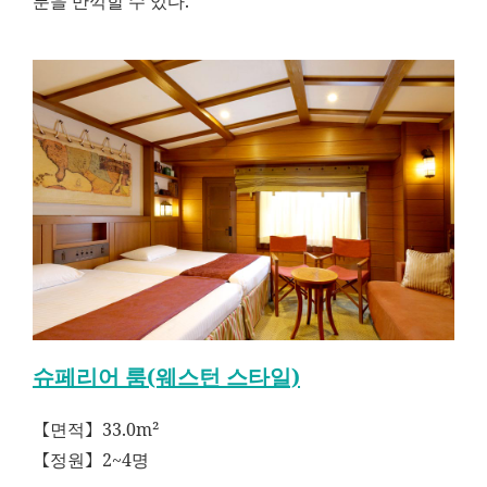
분을 만끽할 수 있다.
슈페리어 룸(웨스턴 스타일)
【면적】33.0m²
【정원】2~4명