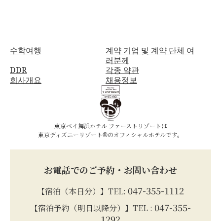
수학여행
계약 기업 및 계약 단체 여
러분께
DDR
각종 약관
회사개요
채용정보
東京ベイ舞浜ホテル ファーストリゾートは
東京ディズニーリゾート®のオフィシャルホテルです。
お電話でのご予約・お問い合わせ
047-355-1112
【宿泊（本日分）】TEL:
047-355-
【宿泊予約（明日以降分）】TEL :
1292