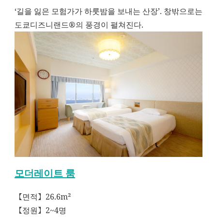
‘길을 잃은 모험가가 하룻밤을 보내는 산장’. 창밖으로는
도쿄디즈니랜드®의 풍경이 펼쳐진다.
모더레이트 룸
【면적】26.6m²
【정원】2~4명