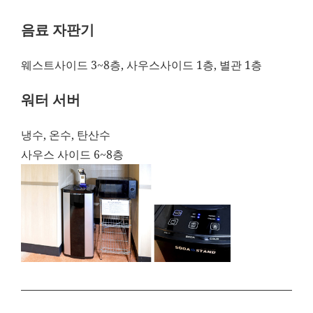
음료 자판기
웨스트사이드 3~8층, 사우스사이드 1층, 별관 1층
워터 서버
냉수, 온수, 탄산수
사우스 사이드 6~8층