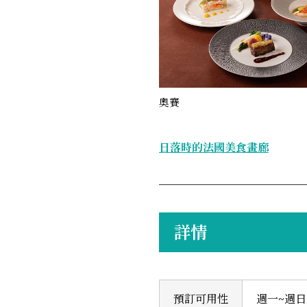
奧賽
日落時的法國美食畫廊
詳情
預訂可用性
週一~週