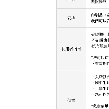
無限暢飲（
印刷品（
安排
我們可以
·請選擇一
·不能帶
‧沒有服裝
使用者指南
*您可以
（有效期自
・入店沒
・國中生
・小學生
・您可以
孩童
*兒童菜