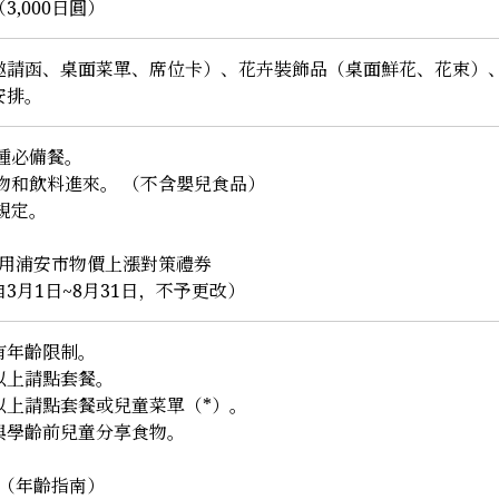
3,000日圓）
邀請函、桌面菜單、席位卡）、花卉裝飾品（桌面鮮花、花束）
安排。
種必備餐。
食物和飲料進來。 （不含嬰兒食品）
規定。
使用浦安市物價上漲對策禮券
3月1日~8月31日，不予更改）
有年齡限制。
以上請點套餐。
以上請點套餐或兒童菜單（*）。
與學齡前兒童分享食物。
單（年齡指南）