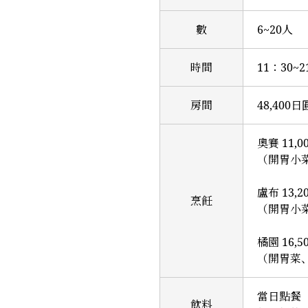
數
6~20人
時間
11：30~
房間
48,400日
奧賽 11,0
（開胃小
盧布 13,2
烹飪
（開胃小
橘園 16,
（開胃菜
當日點餐（
飲料