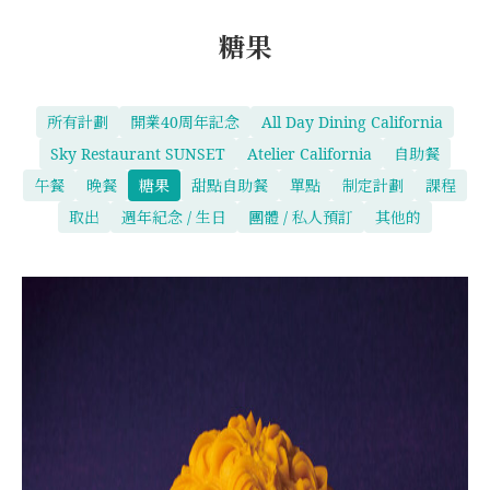
糖果
所有計劃
開業40周年記念
All Day Dining California
Sky Restaurant SUNSET
Atelier California
自助餐
午餐
晚餐
糖果
甜點自助餐
單點
制定計劃
課程
取出
週年紀念 / 生日
團體 / 私人預訂
其他的