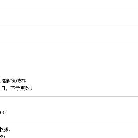
上漲對策禮券
31日，不予更改）
00）
收據。
89