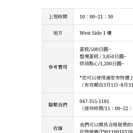
上班時間
10：00~21：30
地方
West Side 1 樓
蛋糕/500日圓~
整塊蛋糕 / 3,850日圓~
烘焙點心/1,200日圓~
參考費用
*您可以使用浦安市物價
（有效期自3月1日~8月
047-355-1181
聯繫我們
（接待時間/11：00~22：
我們可以開具合格發票的
收據
註冊號碼/T90110010378