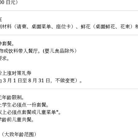
00 日元）
在
刷材料（请柬、桌面菜单、座位卡）、鲜花（桌面鲜花、花束）
种套餐。
食物或饮料带入餐厅。(婴儿食品除外）
要求。
价上涨对策礼券
3 月 1 日至 8 月 31 日，不做变更）。
无年龄限制。
上学生必须点一份套餐。
以上必须点套餐或儿童菜单*。
学龄前儿童共餐。
单（大致年龄范围）