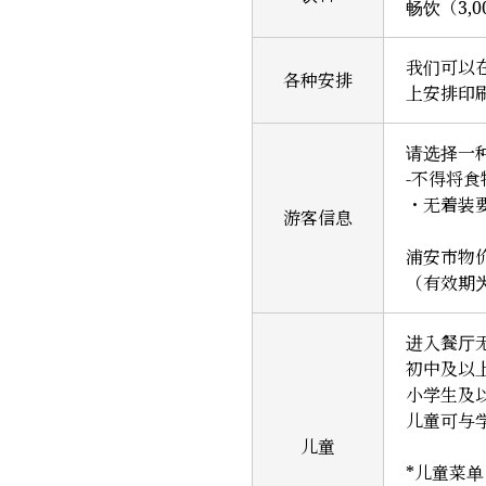
畅饮（3,0
我们可以
各种安排
上安排印
请选择一
-不得将
・无着装
游客信息
浦安市物
（有效期为 
进入餐厅
初中及以
小学生及
儿童可与
儿童
*儿童菜