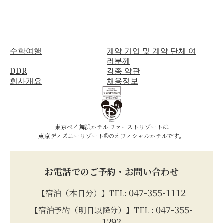
수학여행
계약 기업 및 계약 단체 여
러분께
DDR
각종 약관
회사개요
채용정보
東京ベイ舞浜ホテル ファーストリゾートは
東京ディズニーリゾート®のオフィシャルホテルです。
お電話でのご予約・お問い合わせ
047-355-1112
【宿泊（本日分）】TEL:
047-355-
【宿泊予約（明日以降分）】TEL :
1292