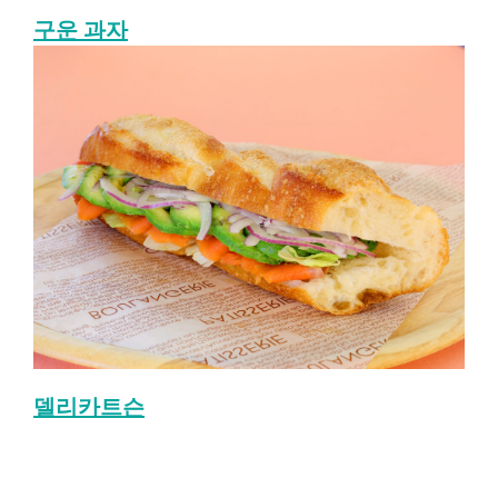
구운 과자
델리카트슨