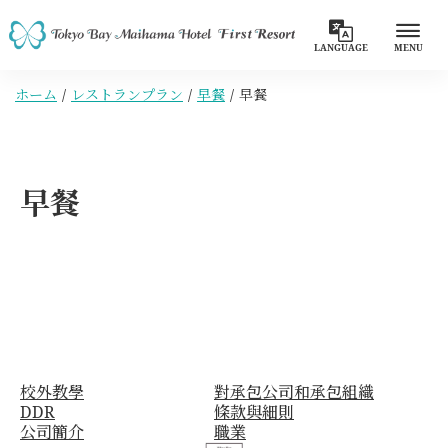
LANGUAGE
MENU
ホーム
レストランプラン
早餐
早餐
早餐
校外教學
對承包公司和承包組織
DDR
條款與細則
公司簡介
職業