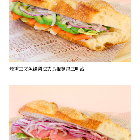
煙熏三文魚鱷梨法式長棍麵包三明治