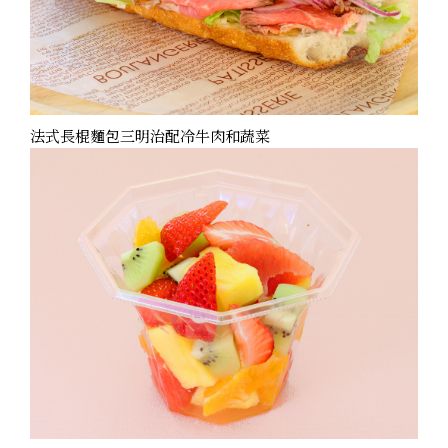
法式長棍麵包三明治配冷牛肉和蔬菜