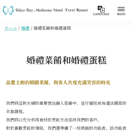
LANGUAGE
MENU
ホーム
婚禮
婚禮菜餚和婚禮蛋糕
婚禮菜餚和婚禮蛋糕
品嘗主廚的精緻菜餚，與客人共度充滿笑容的時光
我們將這對夫婦的重要想法融入菜餚中，並仔細完成每道法國菜的
全套課程。
我們將以充分利用食材的烹飪方法招待我們的客戶。
對於喜歡烹飪的情侶，我們還準備了一份原創的功能表，該功能表