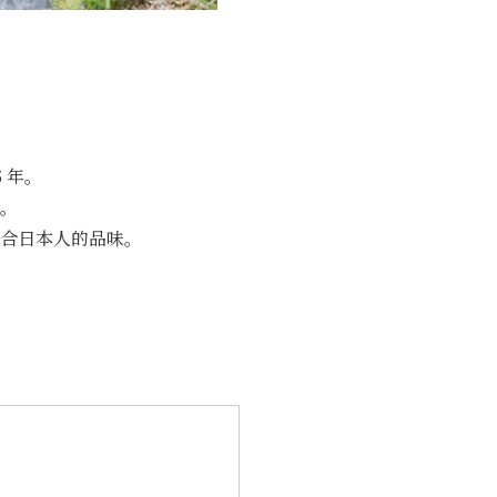
 年。
。
合日本人的品味。