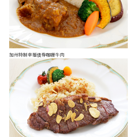
加州特制幸福债券咖喱牛肉