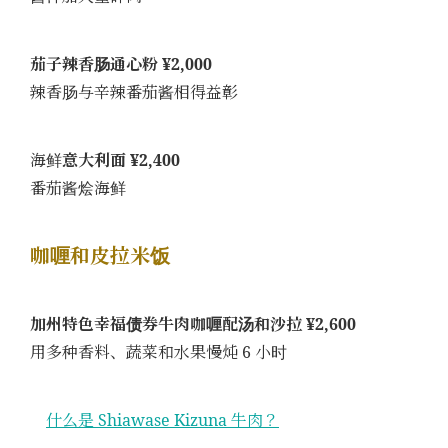
茄子辣香肠通心粉 ¥2,000
辣香肠与辛辣番茄酱相得益彰
海鲜
意大利面 ¥2,400
番茄酱烩海鲜
咖喱和皮拉米饭
加州特色幸福债券牛肉咖喱配汤和沙拉 ¥2,600
用多种香料、蔬菜和水果慢炖 6 小时
什么是 Shiawase Kizuna 牛肉？