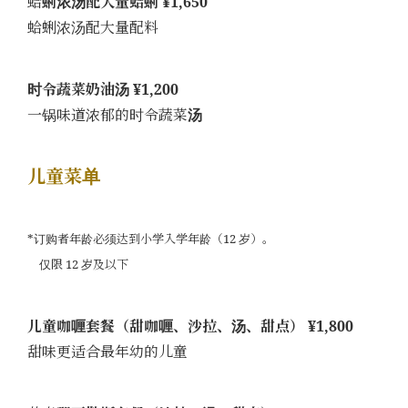
蛤
蜊浓汤配大量蛤蜊 ¥1,650
蛤蜊浓汤配大量配料
时令蔬菜奶油汤 ¥1,200
一锅味道浓郁的时令蔬菜
汤
儿童菜单
*订购者年龄必须达到小学入学年龄（12 岁）。
仅限 12 岁及以下
儿童咖喱套餐（甜咖喱、沙拉、汤、甜点） ¥1,800
甜味更适合最年幼的儿童