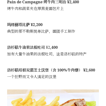
Pain de Campagne 烤牛肉三明治 ¥2,400
烤牛肉和蔬菜夹在厚黑麦面包片上
玛格丽塔比萨 ¥2,200
典型的那不勒斯简单比萨，面团手工制作
洛杉矶牛油果法棍吐司
¥2
,400
加有大量牛油果的法棍吐司，这是洛杉矶的特产
洛杉矶培根双层芝士汉堡（含 100%牛肉饼） ¥2,600
一个狂野而又令人满足的汉堡