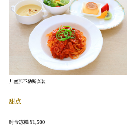
儿童那不勒斯套装
甜点
时令冻糕 ¥1,500