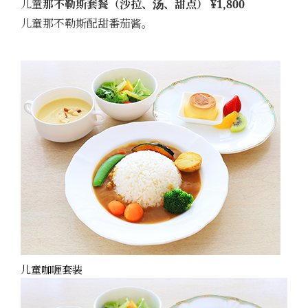
儿童
那不勒斯套餐（沙拉、汤、甜点） ¥1,800
儿童那不勒斯配甜番茄酱。
儿童咖喱套装