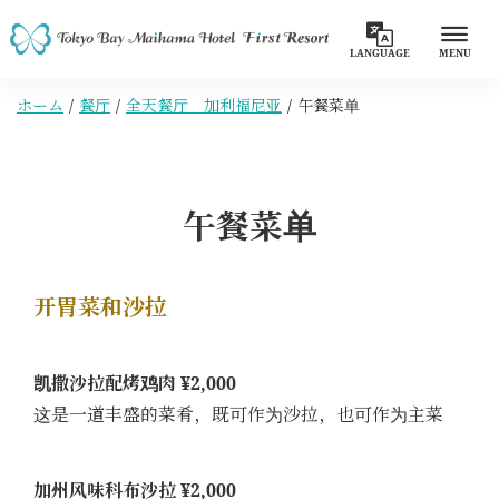
LANGUAGE
MENU
ホーム
餐厅
全天餐厅 加利福尼亚
午餐菜单
午餐菜单
开胃菜和沙拉
凯撒沙拉配烤鸡肉 ¥2,000
这是一道丰盛的菜肴，既可作为沙拉，也可作为主菜
加州风味科布沙拉 ¥2,000