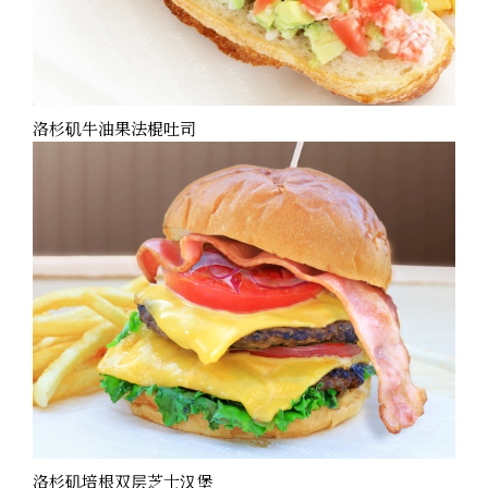
洛杉矶牛油果法棍吐司
洛杉矶培根双层芝士汉堡