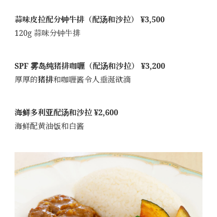
蒜味皮拉配分钟牛排（配汤和沙拉） ¥3,500
120g 蒜味分钟牛排
SPF 雾岛纯猪排咖喱（配汤和沙拉） ¥3,200
厚厚的
猪排
和咖喱酱令人垂涎欲滴
海鲜多利亚配汤和沙拉 ¥2,600
海鲜配黄油饭和白酱