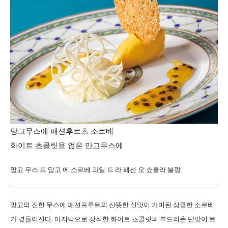
망고무스에 패션후르츠 소르베
화이트 초콜릿을 얹은 만고무스에
망고 무스 드 망고 에 소르베 과일 드 라 패션 오 쇼콜라 블랑
망고의 진한 무스에 패션프루트의 산뜻한 신맛이 가미된 상큼한 소르베
가 곁들여진다. 마지막으로 장식한 화이트 초콜릿의 부드러운 단맛이 트