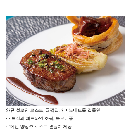
와규 설로인 로스트, 귤껍질과 미뇨네트를 곁들인
소 볼살의 레드와인 조림, 볼로냐풍
로메인 양상추 로스트 곁들여 제공