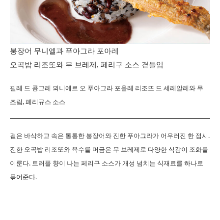
붕장어 무니엘과 푸아그라 포아레
오곡밥 리조또와 무 브레제, 페리구 소스 곁들임
필레 드 콩그레 뫼니에르 오 푸아그라 포올레 리조또 드 세레알레와 무
조림, 페리규스 소스
겉은 바삭하고 속은 통통한 붕장어와 진한 푸아그라가 어우러진 한 접시.
진한 오곡밥 리조또와 육수를 머금은 무 브레제로 다양한 식감이 조화를
이룬다. 트러플 향이 나는 페리구 소스가 개성 넘치는 식재료를 하나로
묶어준다.