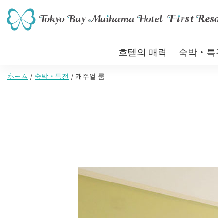
호텔의 매력
숙박・특
ホーム
숙박・특전
캐주얼 룸