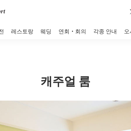
전
레스토랑
웨딩
연회・회의
각종 안내
오
캐주얼 룸