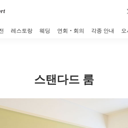
전
레스토랑
웨딩
연회・회의
각종 안내
오
스탠다드 룸