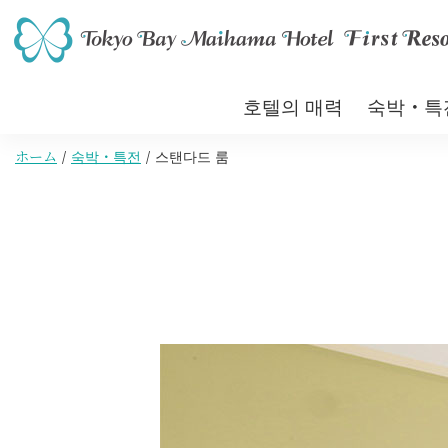
호텔의 매력
숙박・특
ホーム
숙박・특전
스탠다드 룸