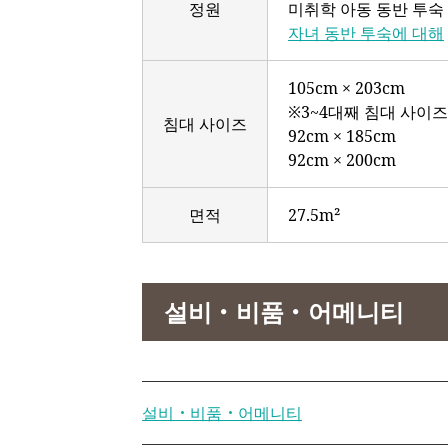
정원
미취학 아동 동반 투숙
자녀 동반 투숙에 대해
105cm × 203cm
※3~4대째 침대 사이즈
침대 사이즈
92cm × 185cm
92cm × 200cm
면적
27.5m²
설비・비품・어메니티
설비・비품・어메니티