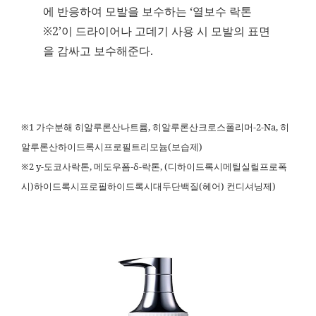
에 반응하여 모발을 보수하는 ‘열보수 락톤
※2’이 드라이어나 고데기 사용 시 모발의 표면
을 감싸고 보수해준다.
※1 가수분해 히알루론산나트륨, 히알루론산크로스폴리머-2-Na, 히
알루론산하이드록시프로필트리모늄(보습제)
※2 y-도코사락톤, 메도우폼-δ-락톤, (디하이드록시메틸실릴프로폭
시)하이드록시프로필하이드록시대두단백질(헤어) 컨디셔닝제)