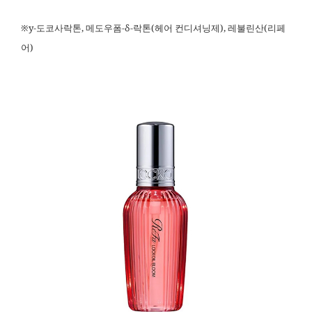
※y-도코사락톤, 메도우폼-δ-락톤(헤어 컨디셔닝제), 레불린산(리페
어)