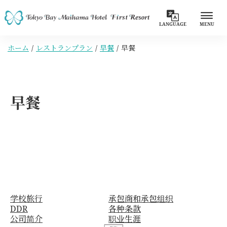
LANGUAGE
MENU
ホーム
レストランプラン
早餐
早餐
早餐
学校旅行
承包商和承包组织
DDR
各种条款
公司简介
职业生涯