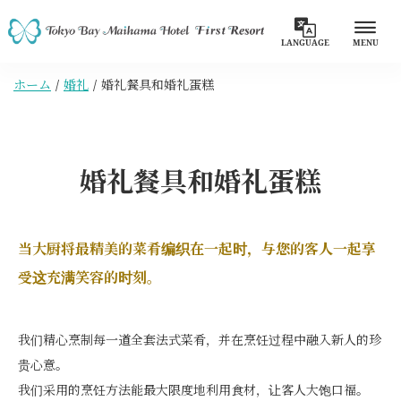
LANGUAGE
MENU
ホーム
婚礼
婚礼餐具和婚礼蛋糕
婚礼餐具和婚礼蛋糕
当大厨将最精美的菜肴编织在一起时，与您的客人一起享
受这充满笑容的时刻。
我们精心烹制每一道全套法式菜肴，并在烹饪过程中融入新人的珍
贵心意。
我们采用的烹饪方法能最大限度地利用食材，让客人大饱口福。