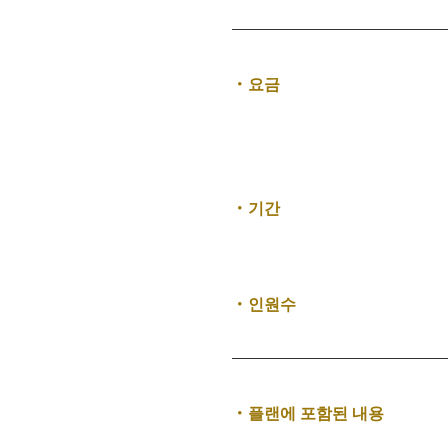
・요금
・기간
・인원수
・플랜에 포함된 내용