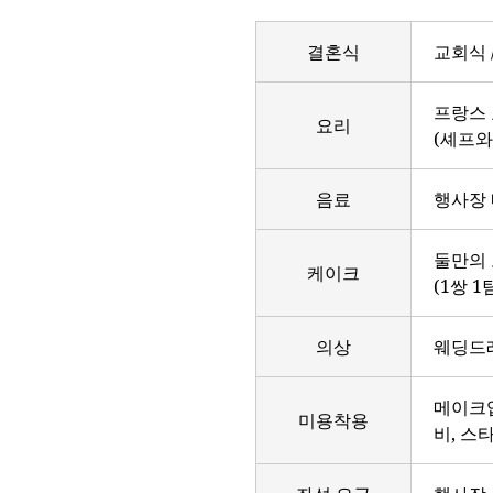
결혼식
교회식 
프랑스
요리
(셰프와
음료
행사장 
둘만의
케이크
(1쌍 
의상
웨딩드레
메이크업
미용착용
비, 스