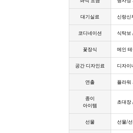
좌석 요금
행사장
대기실료
신랑신부
코디네이션
식탁보 
꽃장식
메인 테
공간 디자인료
디자이
연출
플라워
종이
초대장 
아이템
선물
선물/선