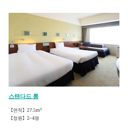
스탠다드 룸
【면적】27.5m²
【정원】2~4명