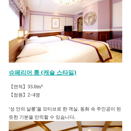
슈페리어 룸 (캐슬 스타일)
【면적】33.0m²
【정원】2~4명
‘성 안의 살롱’을 모티브로 한 객실. 동화 속 주인공이 된
듯한 기분을 만끽할 수 있습니다.