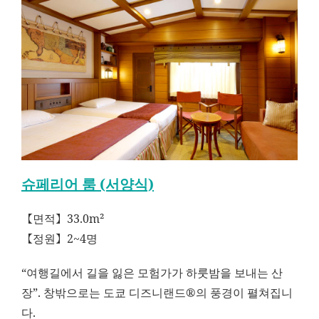
슈페리어 룸 (서양식)
【면적】33.0m²
【정원】2~4명
“여행길에서 길을 잃은 모험가가 하룻밤을 보내는 산
장”. 창밖으로는 도쿄 디즈니랜드®의 풍경이 펼쳐집니
다.